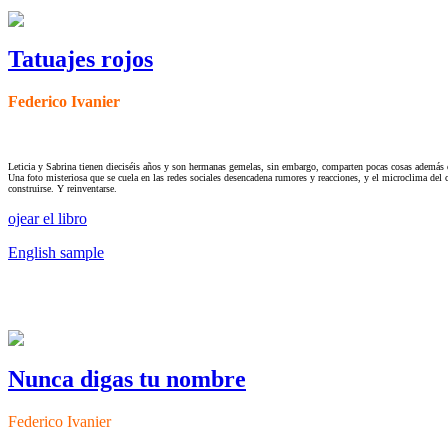
Tatuajes rojos
Federico Ivanier
Leticia y Sabrina tienen dieciséis años y son hermanas gemelas, sin embargo, comparten pocas cosas además del 
Una foto misteriosa que se cuela en las redes sociales desencadena rumores y reacciones, y el microclima del c
construirse. Y reinventarse.
ojear el libro
English sample
Nunca digas tu nombre
Federico Ivanier