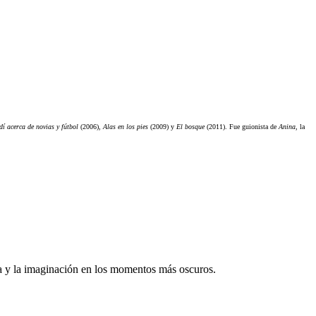
í acerca de novias y fútbol
(2006),
Alas en los pies
(2009) y
El bosque
(2011). Fue guionista de
Anina
, la
nza y la imaginación en los momentos más oscuros.