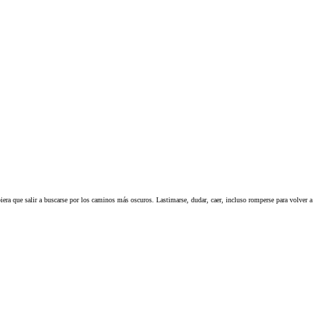
biera que salir a buscarse por los caminos más oscuros. Lastimarse, dudar, caer, incluso romperse para volver a