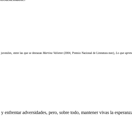
juveniles, entre las que se destacan
Martina Valiente
(2004, Premio Nacional de Literatura
mec
),
Lo que aprend
os y enfrentar adversidades, pero, sobre todo, mantener vivas la espera