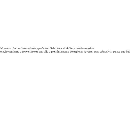
cuarto. Leti es la estudiante «perfecta»; Sabri toca el violín y practica esgrima.
olegio comienza a convertirse en una olla a presión a punto de explotar. A veces, para sobrevivir, parece que hu