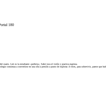
Portal 180
cuarto. Leti es la estudiante «perfecta»; Sabri toca el violín y practica esgrima.
olegio comienza a convertirse en una olla a presión a punto de explotar. A veces, para sobrevivir, parece que hu