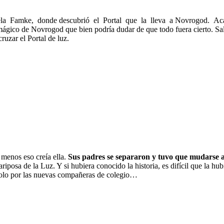
a Famke, donde descubrió el Portal que la lleva a Novrogod. Aca
ico de Novrogod que bien podría dudar de que todo fuera cierto. S
uzar el Portal de luz.
 menos eso creía ella.
Sus padres se separaron y tuvo que mudarse a 
iposa de la Luz. Y si hubiera conocido la historia, es difícil que la hu
solo por las nuevas compañeras de colegio…