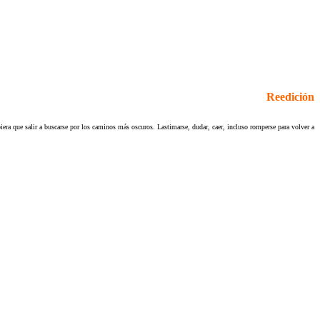
Reedición
biera que salir a buscarse por los caminos más oscuros. Lastimarse, dudar, caer, incluso romperse para volver a