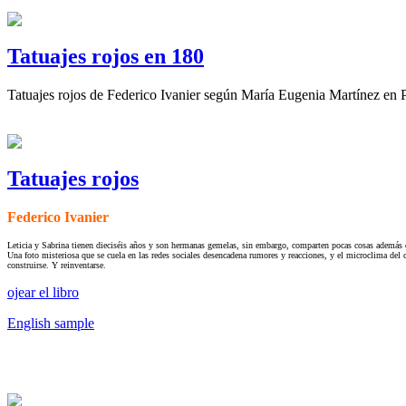
Tatuajes rojos en 180
Tatuajes rojos de Federico Ivanier según María Eugenia Martínez en 
Tatuajes rojos
Federico Ivanier
Leticia y Sabrina tienen dieciséis años y son hermanas gemelas, sin embargo, comparten pocas cosas además del 
Una foto misteriosa que se cuela en las redes sociales desencadena rumores y reacciones, y el microclima del c
construirse. Y reinventarse.
ojear el libro
English sample