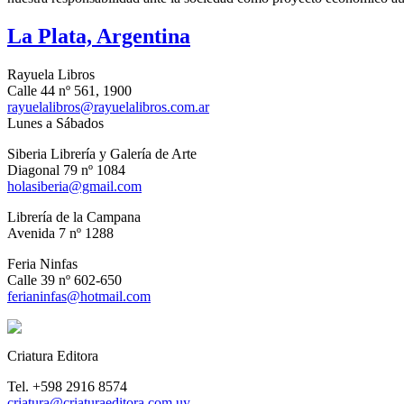
La Plata, Argentina
Rayuela Libros
Calle 44 nº 561, 1900
rayuelalibros@rayuelalibros.com.ar
Lunes a Sábados
Siberia Librería y Galería de Arte
Diagonal 79 nº 1084
holasiberia@gmail.com
Librería de la Campana
Avenida 7 nº 1288
Feria Ninfas
Calle 39 nº 602-650
ferianinfas@hotmail.com
Criatura Editora
Tel. +598 2916 8574
criatura@criaturaeditora.com.uy