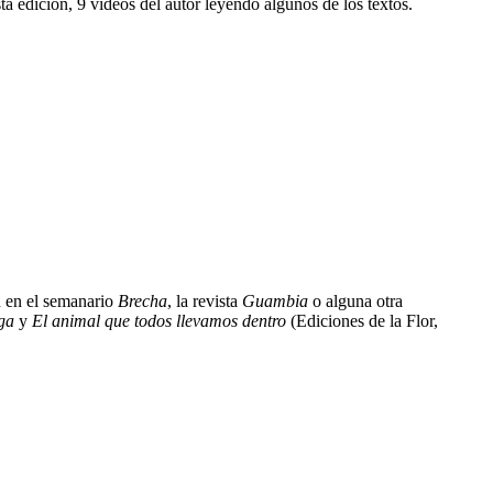
a edición, 9 videos del autor leyendo algunos de los textos.
 en el semanario
Brecha
, la revista
Guambia
o alguna otra
ga
y
El animal que todos llevamos dentro
(Ediciones de la Flor,