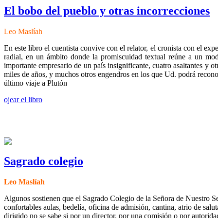
El bobo del pueblo y otras incorrecciones
Leo Maslíah
En este libro el cuentista convive con el relator, el cronista con el ex
radial, en un ámbito donde la promiscuidad textual reúne a un mode
importante empresario de un país insignificante, cuatro asaltantes y 
miles de años, y muchos otros engendros en los que Ud. podrá reconoc
último viaje a Plutón
ojear el libro
Sagrado colegio
Leo Maslíah
Algunos sostienen que el Sagrado Colegio de la Señora de Nuestro Señ
confortables aulas, bedelía, oficina de admisión, cantina, atrio de sal
dirigido no se sabe si por un director, por una comisión o por autorida