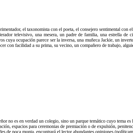
perimentador, el taxonomista con el poeta, el consejero sentimental con el 
rador televisivo, una mesera, un padre de familia, una estrella de c
otros cuya ocupación parece ser la inversa, una muñeca Jackie, un inver
er con facilidad a su prima, su vecino, un compañero de trabajo, alguie
or no es en verdad un colegio, sino un parque temático cuyo tema es l
utación, espacios para ceremonias de premiación o de expulsión, penitenci
des de poca monta, encontrará el lector abundantes opiniones (políticame