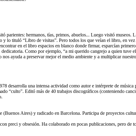
itó parientes: hermanos, tías, primos, abuelos... Luego visitó museos. 
y lo tituló “Libro de visitas”. Pero todos los que veían el libro, en vez
encontrar en el libro espacios en blanco donde firmar, esparcían primer
a dedicatoria. Como por ejemplo, “a mi querido cangrejo a quien tuve el
o nos ayuda a preservar mejor el medio ambiente y a multiplicar nuestr
1978 desarrolla una intensa actividad como autor e intérprete de músic
do “culto”. Editó más de 40 trabajos discográficos (conteniendo cancio
o.
e (Buenos Aires) y radicado en Barcelona. Participa de proyectos cultur
.
 con preci y obsesión. Ha colaborado en pocas publicaciones, pero de to