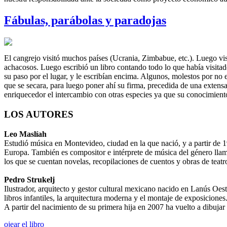
Fábulas, parábolas y paradojas
El cangrejo visitó muchos países (Ucrania, Zimbabue, etc.). Luego vis
achacosos. Luego escribió un libro contando todo lo que había visitado 
su paso por el lugar, y le escribían encima. Algunos, molestos por no 
que se secara, para luego poner ahí su firma, precedida de una extens
enriquecedor el intercambio con otras especies ya que su conocimient
LOS AUTORES
Leo Maslíah
Estudió música en Montevideo, ciudad en la que nació, y a partir de 
Europa. También es compositor e intérprete de música del género llama
los que se cuentan novelas, recopilaciones de cuentos y obras de teatr
Pedro Strukelj
Ilustrador, arquitecto y gestor cultural mexicano nacido en Lanús Oest
libros infantiles, la arquitectura moderna y el montaje de exposiciones
A partir del nacimiento de su primera hija en 2007 ha vuelto a dibujar
ojear el libro