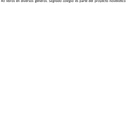
e 40 libros en diversos géneros.
Sagrado colegio
es parte del proyecto novelístico