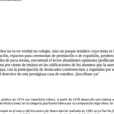
or no es en verdad un colegio, sino un parque temático cuyo tema es l
utación, espacios para ceremonias de premiación o de expulsión, penitenci
des de poca monta, encontrará el lector abundantes opiniones (políticame
ta por ciento de mejora en las calificaciones de los alumnos que la use
ua, con la participación de destacados conferencistas y reguladas por 
 detective de esta prestigiosa casa de estudios. ¡Inscríbase ya!
público en 1974 con repertorio clásico. A partir de 1978 desarrolla una intensa a
de Música (
mec
) en la categoría jazz/fusión/latina por su composición
Algo ritmo
. En
entada en el marco del Encuentro de Teatro Barrial realizado en 1982 en La Tierrita