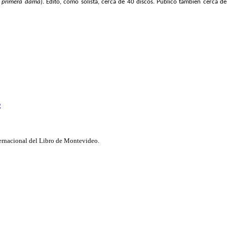
la primera dama
). Editó, como solista, cerca de 40 discos. Publicó también cerca d
s
nternacional del Libro de Montevideo.