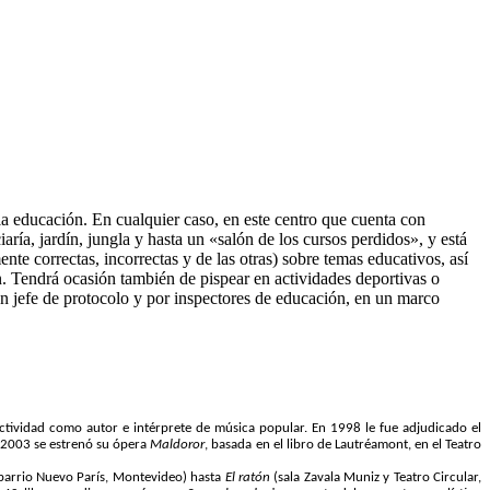
a educación. En cualquier caso, en este centro que cuenta con
aría, jardín, jungla y hasta un «salón de los cursos perdidos», y está
nte correctas, incorrectas y de las otras) sobre temas educativos, así
n. Tendrá ocasión también de pispear en actividades deportivas o
un jefe de protocolo y por inspectores de educación, en un marco
ctividad como autor e intérprete de música popular. En 1998 le fue adjudicado el
 2003 se estrenó su ópera
Maldoror
, basada en el libro de Lautréamont, en el Teatro
 (barrio Nuevo París, Montevideo) hasta
El ratón
(sala Zavala Muniz y Teatro Circular,