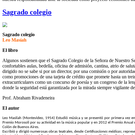
Sagrado colegio
Sagrado colegio
Leo Masíah
El libro
Algunos sostienen que el Sagrado Colegio de la Señora de Nuestro Señ
confortables aulas, bedelía, oficina de admisión, cantina, atrio de sal
dirigido no se sabe si por un director, por una comisión o por autorida
como promociones de una tarjeta de crédito que promete hasta un trein
extracurriculares como un concurso de poesía y un congreso de la leng
donde la seguridad está garantizada por la mirada siempre vigilante del
Prof. Abraham Rivadeneira
El autor
Leo Maslíah (Montevideo, 1954) Estudió música y se presentó por primera vez en 
Premio Morosoli por su actividad en la música popular y en 2012 el Premio Anual 
Colón de Buenos Aires.
Escribió y dirigió numerosas obras teatrales, desde
Certificaciones médicas
, repres