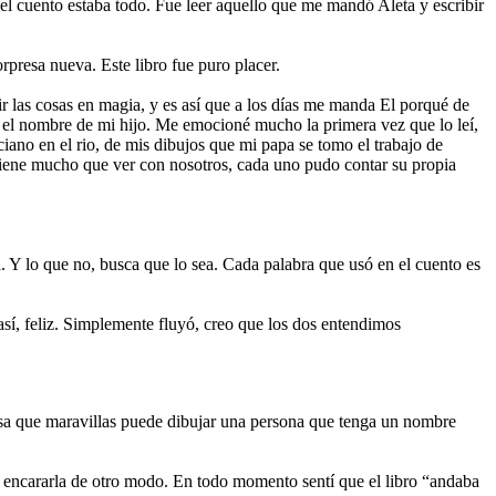
l cuento estaba todo. Fue leer aquello que me mandó Aleta y escribir
rpresa nueva. Este libro fue puro placer.
ir las cosas en magia, y es así que a los días me manda El porqué de
a el nombre de mi hijo. Me emocioné mucho la primera vez que lo leí,
ciano en el rio, de mis dibujos que mi papa se tomo el trabajo de
 tiene mucho que ver con nosotros, cada uno pudo contar su propia
za. Y lo que no, busca que lo sea. Cada palabra que usó en el cuento es
así, feliz. Simplemente fluyó, creo que los dos entendimos
 cosa que maravillas puede dibujar una persona que tenga un nombre
o encararla de otro modo. En todo momento sentí que el libro “andaba