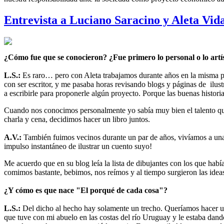
Entrevista a Luciano Saracino y Aleta Vid
¿Cómo fue que se conocieron? ¿Fue primero lo personal o lo artí
L.S.:
Es raro… pero con Aleta trabajamos durante años en la misma 
con ser escritor, y me pasaba horas revisando blogs y páginas de ilu
a escribirle para proponerle algún proyecto. Porque las buenas histori
Cuando nos conocimos personalmente yo sabía muy bien el talento que t
charla y cena, decidimos hacer un libro juntos.
A.V.:
También fuimos vecinos durante un par de años, vivíamos a una 
impulso instantáneo de ilustrar un cuento suyo!
Me acuerdo que en su blog leía la lista de dibujantes con los que hab
comimos bastante, bebimos, nos reímos y al tiempo surgieron las ideas
¿Y cómo es que nace "El porqué de cada cosa"?
L.S.:
Del dicho al hecho hay solamente un trecho. Queríamos hacer un 
que tuve con mi abuelo en las costas del río Uruguay y le estaba dand