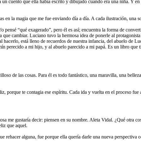
n cuento que ella había escrito y dibujado cuando era una niña. Y en e
s en la magia que me fue enviando día a día. A cada ilustración, una so
 Yo pensé “qué exagerado”, pero él es así; encuentra la forma de convert
a que cambiar. Luciano tuvo la hermosa idea de ponerle al protagonist
l hacerlo, está lleno de recuerdos de nuestra infancia, del abuelo de Lu
ín perecido a mi hijo, y al abuelo parecido a mi papá. Es un libro que
lloso de las cosas. Para él es todo fantástico, una maravilla, una belle
z, porque te contagia ese espíritu. Cada ida y vuelta en el proceso fue 
na cosa me gustaría decir: piensen en su nombre. Aleta Vidal. ¿Qué otra
liz que aquel.
que rehacer alguna, fue porque ella quería darle una nueva perspectiva 