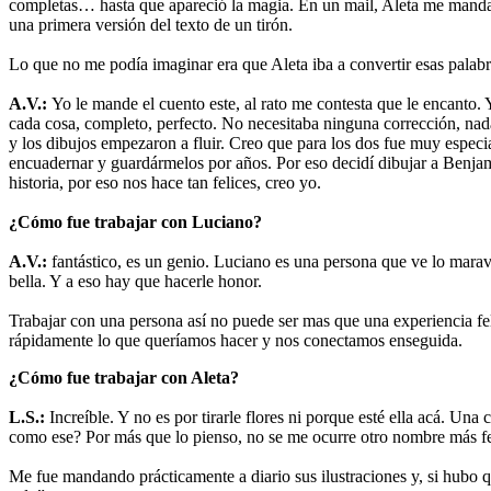
completas… hasta que apareció la magia. En un mail, Aleta me manda u
una primera versión del texto de un tirón.
Lo que no me podía imaginar era que Aleta iba a convertir esas palabra
A.V.:
Yo le mande el cuento este, al rato me contesta que le encanto.
cada cosa, completo, perfecto. No necesitaba ninguna corrección, nad
y los dibujos empezaron a fluir. Creo que para los dos fue muy especia
encuadernar y guardármelos por años. Por eso decidí dibujar a Benjam
historia, por eso nos hace tan felices, creo yo.
¿Cómo fue trabajar con Luciano?
A.V.:
fantástico, es un genio. Luciano es una persona que ve lo maravi
bella. Y a eso hay que hacerle honor.
Trabajar con una persona así no puede ser mas que una experiencia feli
rápidamente lo que queríamos hacer y nos conectamos enseguida.
¿Cómo fue trabajar con Aleta?
L.S.:
Increíble. Y no es por tirarle flores ni porque esté ella acá. U
como ese? Por más que lo pienso, no se me ocurre otro nombre más fe
Me fue mandando prácticamente a diario sus ilustraciones y, si hubo 