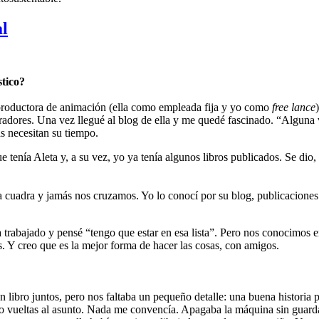
al
stico?
productora de animación (ella como empleada fija y yo como
free lance
stradores. Una vez llegué al blog de ella y me quedé fascinado. “Algun
as necesitan su tiempo.
enía Aleta y, a su vez, yo ya tenía algunos libros publicados. Se dio,
cuadra y jamás nos cruzamos. Yo lo conocí por su blog, publicaciones y
ía trabajado y pensé “tengo que estar en esa lista”. Pero nos conocimos
. Y creo que es la mejor forma de hacer las cosas, con amigos.
libro juntos, pero nos faltaba un pequeño detalle: una buena historia p
o vueltas al asunto. Nada me convencía. Apagaba la máquina sin guardar