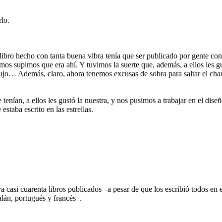
lo.
 libro hecho con tanta buena vibra tenía que ser publicado por gente co
amos supimos que era ahí. Y tuvimos la suerte que, además, a ellos les 
ujo… Además, claro, ahora tenemos excusas de sobra para saltar el char
 tenían, a ellos les gustó la nuestra, y nos pusimos a trabajar en el d
taba escrito en las estrellas.
a casi cuarenta libros publicados –a pesar de que los escribió todos e
talán, portugués y francés–.