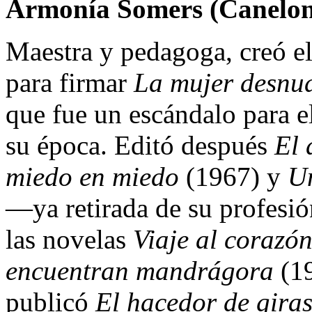
Armonía Somers (Canelon
Maestra y pedagoga, creó 
para firmar
La mujer desnu
que fue un escándalo para e
su época. Editó después
El
miedo en miedo
(1967) y
Un
—ya retirada de su profesió
las novelas
Viaje al corazó
encuentran mandrágora
(19
publicó
El hacedor de giras