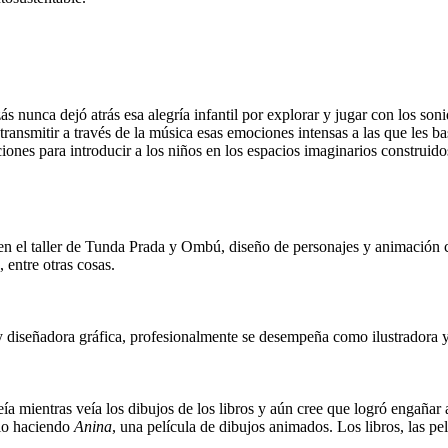
nunca dejó atrás esa alegría infantil por explorar y jugar con los son
ransmitir a través de la música esas emociones intensas a las que les ba
nciones para introducir a los niños en los espacios imaginarios construid
o en el taller de Tunda Prada y Ombú, diseño de personajes y animación 
 entre otras cosas.
 y diseñadora gráfica, profesionalmente se desempeña como ilustradora 
eía mientras veía los dibujos de los libros y aún cree que logró engañar 
dio haciendo
Anina
, una película de dibujos animados. Los libros, las p