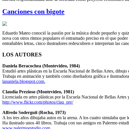
Canciones con bigote
Eduardo Mateo conoció la pasión por la música desde pequeño y quizás 
nova con otros ritmos populares el entramado preciso en el que poder t
entrañables letras, cinco ilustradores redescubren e interpretan las ca
LOS AUTORES
Daniela Beracochea (Montevideo, 1984)
Estudió artes plásticas en la Escuela Nacional de Bellas Artes, dibuj
Trabaja en animación y también como diseñadora gráfica e ilustradora,
lananiela.blogspot.com.
Claudia Prezioso (Montevideo, 1981)
Licenciada en artes plásticas por la Escuela Nacional de Bellas Artes
http://www.flickr.com/photos/clau_pre/
Alfredo Soderguit (Rocha, 1973)
A los tres años dibujaba autos en la arena. A los cuatro simulaba que l
Ha ilustrado unos 40 libros. Trabaja con sus amigos en Palermo estu
www.palermoestudio.com