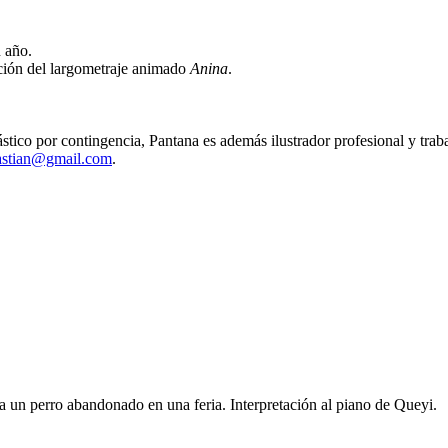
 año.
ción del largometraje animado
Anina
.
ástico por contingencia, Pantana es además ilustrador profesional y traba
astian@gmail.com
.
 a un perro abandonado en una feria. Interpretación al piano de Queyi.