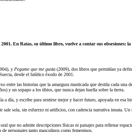
001. En Ratas, su último libro, vuelve a contar sus obsesiones: la f
004), y
Pegame que me gusta
(2009), dos libros que permitían ya defi
Suecia, desde el fatídico éxodo de 2001.
exo entre las historias que la amargura masticada que destila cada una d
s) y un sopapo a los tibios, que nunca dejan huella sobre la tierra.
ía a día, y escribe para sentirse mejor y hacer futuro, apoyada en esa hi
sale sola, sin esfuerzo ni artificios, con cadencia narrativa innata. Un s
ral que no admite descripciones físicas ni paisajes para rellenar espaci
cio de personajes tanto masculinos como femeninos.