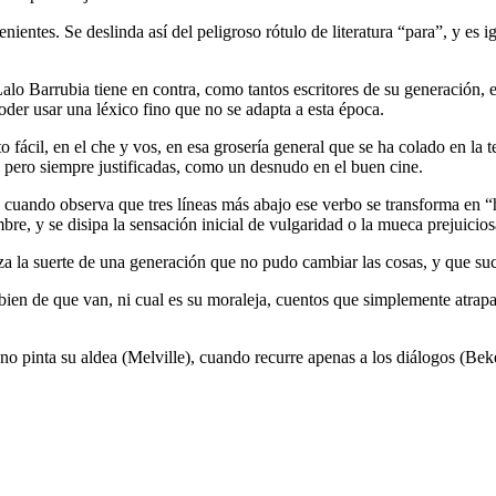
enientes. Se deslinda así del peligroso rótulo de literatura “para”, y e
Lalo Barrubia tiene en contra, como tantos escritores de su generación, 
oder usar una léxico fino que no se adapta a esta época.
 fácil, en el che y vos, en esa grosería general que se ha colado en la tel
, pero siempre justificadas, como un desnudo en el buen cine.
cuando observa que tres líneas más abajo ese verbo se transforma en “h
bre, y se disipa la sensación inicial de vulgaridad o la mueca prejuicios
liza la suerte de una generación que no pudo cambiar las cosas, y que s
en de que van, ni cual es su moraleja, cuentos que simplemente atrapan. 
 pinta su aldea (Melville), cuando recurre apenas a los diálogos (Bekett